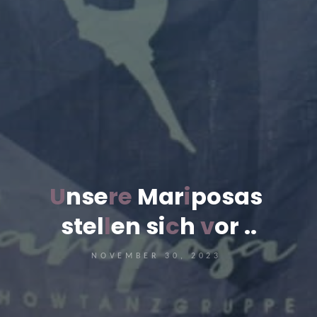
U
n
s
e
r
e
M
a
r
i
p
o
s
a
s
s
t
e
l
l
e
n
s
i
c
h
v
o
r
.
.
NOVEMBER 30, 2023