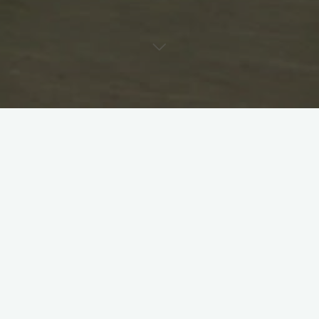
Unsere neue Tanzgruppe, die Mariposas, wurde in diesem Jahr 2023 ganz
neu gegründet. Die Idee gab es bereits seit ein paar Jahren, mit großen
Stolpersteinen – der Corona-Pandemie. An der Idee festgehalten haben es
die Trainer*innen geschafft die neue Tanzgruppe auf die Beine zu stellen.
Unsere Tanzgruppe besteht aus insgesamt 15 motivierten Tänzer*innen,
die sich jede Woche aufs Neue an knifflige Choreografien und Hebungen
trauen. Die Mariposas teilen die Leidenschaft zu tanzen und wir haben
sehr viel Spaß am Training – auch wenn es „nur“ ein Hobby ist. Unsere
ausgeglichene Gruppendynamik spricht für sich und heißt jeden
willkommen. Wir können trotz Disziplin viel zusammen lachen, denn gute
Bauchmuskulatur ist fürs Tanzen sehr wichtig! Wir trainieren jeden