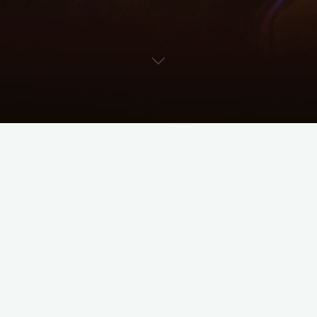
Wir sind eine Showtanzgruppe, die sich tänzerisch von diversen Tanzstilen
beeinflussen lässt und diese auf die Bühne bringt.
Unser Ziel ist es, sich jedes Jahr neu zu erfinden, kreativ zu bleiben, sodass
sich alle in der Choreographie wiederfinden und sich mit ihr identifizieren
können.
Trainerin: Christin Reinartz