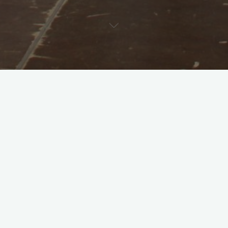
Hier stehen die Menschen, die den Verein leiten und durch ihr
Engagement die Traditionen des Karnevals in Zewen pflegen.
Der Vorstand des Carnevalsverein Zewener Baknaufen wünscht Ihnen eine
tolle Session und freut sich auf Ihren Besuch: