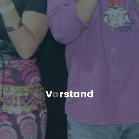
V
o
r
s
t
a
n
d