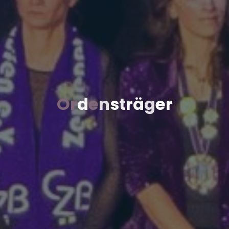
O
r
d
e
n
s
t
r
ä
g
e
r