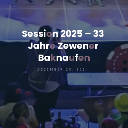
S
e
s
s
i
o
n
2
0
2
5
–
3
3
J
a
h
r
e
Z
e
w
e
n
e
r
B
a
k
n
a
u
f
e
n
DEZEMBER 20, 2024