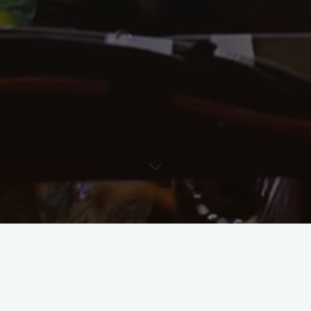
Liebe Carnevalsfreunde, wir freuen uns sehr in unserem 33. Jahr unter dem
Motto „Antike“ wieder mit Euch feiern zu dürfen.
Der traditionelle Weiberball eröffnet wie immer alljährlich am fetten