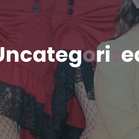
U
n
c
a
t
e
g
o
r
i
z
e