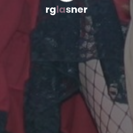
r
g
l
a
s
n
e
r