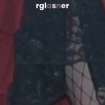
r
g
l
a
s
n
e
r