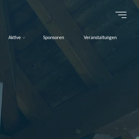
Aktive
Sponsoren
Veranstaltungen