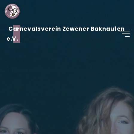
Zum
Inhalt
springen
Carnevalsverein Zewener Baknaufen
e.V.