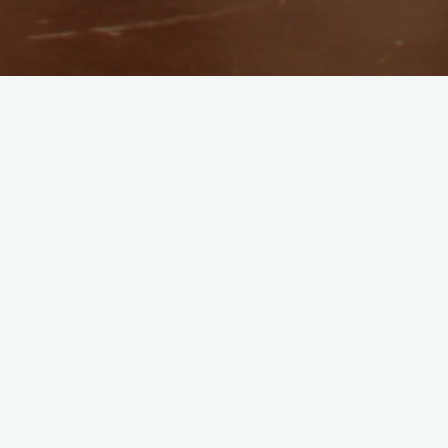
Baknaufen
Baknaufen in LAS VEGAS
März 22, 2023