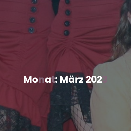
M
o
n
a
t
:
M
ä
r
z
2
0
2
3