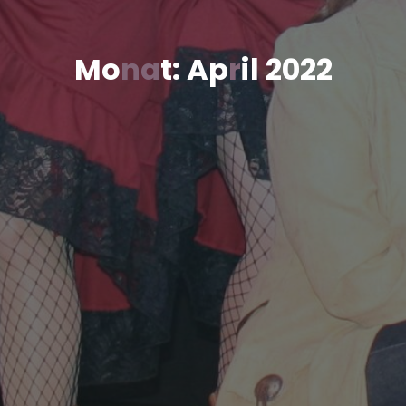
M
o
n
a
t
:
A
p
r
i
l
2
0
2
2